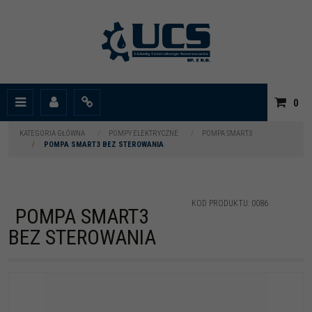
|
0
Menu
Panel
Info
KATEGORIA GŁÓWNA
/
POMPY ELEKTRYCZNE
/
POMPA SMART3
/
POMPA SMART3 BEZ STEROWANIA
KOD PRODUKTU
:
0086
POMPA SMART3
BEZ STEROWANIA