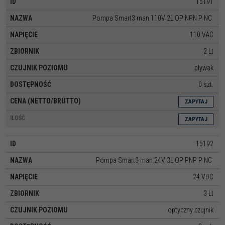
15191
Pompa Smart3 man 110V 2L OP NPN P NC
110 VAC
2 Lt
pływak
0 szt.
ZAPYTAJ
ZAPYTAJ
15192
Pompa Smart3 man 24V 3L OP PNP P NC
24 VDC
3 Lt
optyczny czujnik