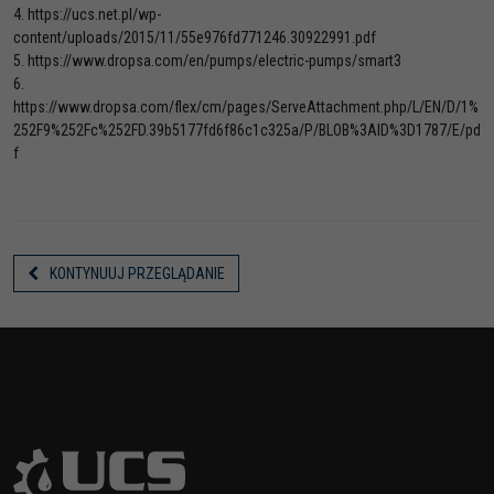
4.
https://ucs.net.pl/wp-
content/uploads/2015/11/55e976fd771246.30922991.pdf
5.
https://www.dropsa.com/en/pumps/electric-pumps/smart3
6.
https://www.dropsa.com/flex/cm/pages/ServeAttachment.php/L/EN/D/1%
252F9%252Fc%252FD.39b5177fd6f86c1c325a/P/BLOB%3AID%3D1787/E/pd
f
KONTYNUUJ PRZEGLĄDANIE