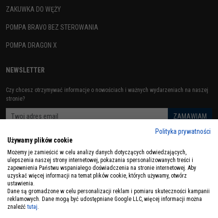
ZAKUWKA DO WĘŻY
POMPA BRAVO BEZ STEROWANIA
POMPA DRAGON X
NEWSLETTER
Czy chcesz otrzymywać informacje o nowościach i ważnych wydarzeniach na naszej
stronie?
Polityka prywatności
Używamy plików cookie
ZOBACZ RÓWNIEŻ
Możemy je zamieścić w celu analizy danych dotyczących odwiedzających,
ulepszenia naszej strony internetowej, pokazania spersonalizowanych treści i
zapewnienia Państwu wspaniałego doświadczenia na stronie internetowej. Aby
uzyskać więcej informacji na temat plików cookie, których używamy, otwórz
ustawienia.
Dane są gromadzone w celu personalizacji reklam i pomiaru skuteczności kampanii
reklamowych. Dane mogą być udostępniane Google LLC, więcej informacji można
znaleźć
tutaj
.