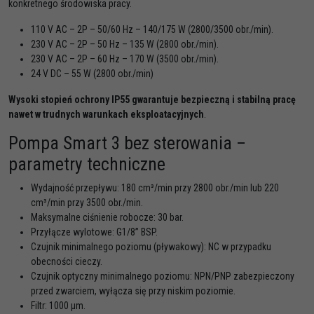
konkretnego środowiska pracy.
110 V AC – 2P – 50/60 Hz – 140/175 W (2800/3500 obr./min).
230 V AC – 2P – 50 Hz – 135 W (2800 obr./min).
230 V AC – 2P – 60 Hz – 170 W (3500 obr./min).
24 V DC – 55 W (2800 obr./min)
Wysoki stopień ochrony IP55 gwarantuje bezpieczną i stabilną pracę
nawet w trudnych warunkach eksploatacyjnych
.
Pompa Smart 3 bez sterowania –
parametry techniczne
Wydajność przepływu: 180 cm³/min przy 2800 obr./min lub 220
cm³/min przy 3500 obr./min.
Maksymalne ciśnienie robocze: 30 bar.
Przyłącze wylotowe: G1/8” BSP.
Czujnik minimalnego poziomu (pływakowy): NC w przypadku
obecności cieczy.
Czujnik optyczny minimalnego poziomu: NPN/PNP zabezpieczony
przed zwarciem, wyłącza się przy niskim poziomie.
Filtr: 1000 µm.