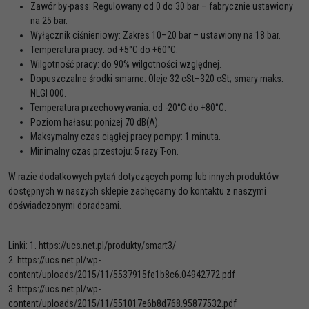
Zawór by-pass: Regulowany od 0 do 30 bar – fabrycznie ustawiony
na 25 bar.
Wyłącznik ciśnieniowy: Zakres 10–20 bar – ustawiony na 18 bar.
Temperatura pracy: od +5°C do +60°C.
Wilgotność pracy: do 90% wilgotności względnej.
Dopuszczalne środki smarne: Oleje 32 cSt–320 cSt; smary maks.
NLGI 000.
Temperatura przechowywania: od -20°C do +80°C.
Poziom hałasu: poniżej 70 dB(A).
Maksymalny czas ciągłej pracy pompy: 1 minuta.
Minimalny czas przestoju: 5 razy T-on.
W razie dodatkowych pytań dotyczących pomp lub innych produktów
dostępnych w naszych sklepie zachęcamy do kontaktu z naszymi
doświadczonymi doradcami.
Linki: 1.
https://ucs.net.pl/produkty/smart3/
2.
https://ucs.net.pl/wp-
content/uploads/2015/11/5537915fe1b8c6.04942772.pdf
3.
https://ucs.net.pl/wp-
content/uploads/2015/11/551017e6b8d768.95877532.pdf