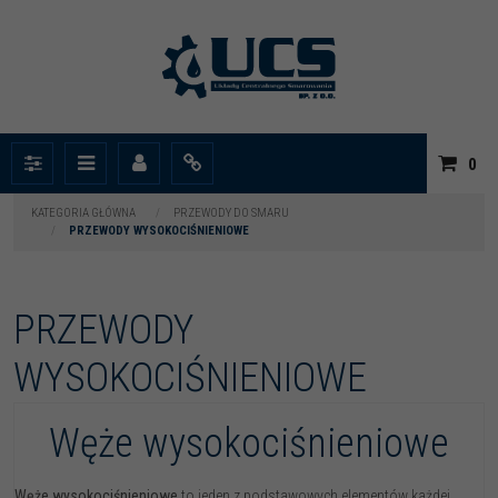
|
0
Panel
Menu
Panel
Info
KATEGORIA GŁÓWNA
/
PRZEWODY DO SMARU
/
PRZEWODY WYSOKOCIŚNIENIOWE
PRZEWODY
WYSOKOCIŚNIENIOWE
Węże wysokociśnieniowe
Węże wysokociśnieniowe
to jeden z podstawowych elementów każdej