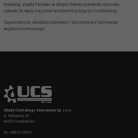
instalację, znajdą Państwo w sklepie również przewody nylonowe,
zakuwki do węży oraz pełen asortyment przyłączy i rozdzielaczy.
Zapraszamy do składania zamówień i skorzystania z fachowego
wsparcia technicznego.
Układy Centralnego Smarowania Sp. z o.o.
ul. Bukowska 28
64-553 Grzebienisko
tel.
+48575103374