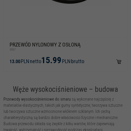
PRZEWÓD NYLONOWY Z OSŁONĄ
0067
15.99
PLN
netto
PLN
brutto
13.00
Węże wysokociśnieniowe – budowa
Przewody wysokociśnieniowe do smaru
są wykonane najczęściej z
materiałów elastycznych, takich jak gumy syntetyczne, tworzywa sztuczne
lub tworzywa sztuczne wzmocnione włóknem szklanym. Ich cechą
charakterystyczną są bardzo dobre właściwości fizyczne i mechaniczne.
Budowa przewodu składa się zwykle z kilku warstw, które zapewniają
trwałość, wytrzymałość i niezawodność podczas eksploatacji.