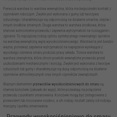
Pierwsza warstwa to warstwa wewnętrzna, która ma bezpośredni kontakt z
czynnikiem roboczym. Zwykle jest wykonana z gumy lub tworzywa
sztucznego i charakteryzuje się odpornością na działanie smarów, olejów i
innych środków smarnych. Druga warstwa to warstwa środkowa, która
stanowi wzmocnienie przewodu i zapewnia wytrzymałość na rozciąganie i
zginanie. To najczęściej rodzaj oplotu syntetycznego nawiniętego spiralnie
na warstwę wewnętrzną węża wysokociśnieniowego. Warstwa ta jest bardzo
ważna, ponieważ zapewnia wytrzymałość na naprężenia wynikające z
wysokiego ciśnienia smaru podczas pracy układu. Trzecia warstwa to
warstwa zewnętrzna, która chroni powłoki wewnętrzne przewodu przed
uszkodzeniami mechanicznymi i korozją. Zwykle jest wykonana z tworzyw
sztucznych lub gumy i charakteryzuje się dużą odpornością na działanie
czynników atmosferycznych oraz innych czynników zewnętrznych.
Ważnym elementem
przewodów wysokociśnieniowych do smaru
są
również końcówki (zakuwki do węży), które pozwalają na połączenie
przewodu z punktami smarowania. Końcówki mogą być zintegrowane z
przewodem lub mocowane osobno, a ich rodzaj i kształt zależy od rodzaju
maszyny i punktu smarowania.
Przewody wysokociśnieniowe do smaru