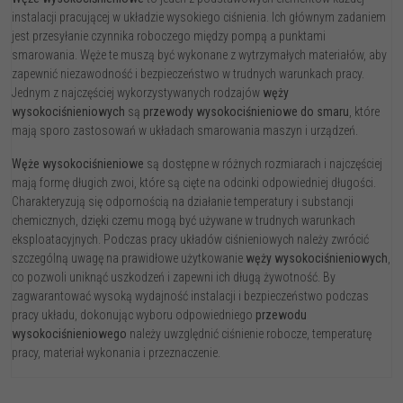
instalacji pracującej w układzie wysokiego ciśnienia. Ich głównym zadaniem
jest przesyłanie czynnika roboczego między pompą a punktami
smarowania. Węże te muszą być wykonane z wytrzymałych materiałów, aby
zapewnić niezawodność i bezpieczeństwo w trudnych warunkach pracy.
Jednym z najczęściej wykorzystywanych rodzajów
węży
wysokociśnieniowych
są
przewody wysokociśnieniowe do smaru
, które
mają sporo zastosowań w układach smarowania maszyn i urządzeń.
Węże wysokociśnieniowe
są dostępne w różnych rozmiarach i najczęściej
mają formę długich zwoi, które są cięte na odcinki odpowiedniej długości.
Charakteryzują się odpornością na działanie temperatury i substancji
chemicznych, dzięki czemu mogą być używane w trudnych warunkach
eksploatacyjnych. Podczas pracy układów ciśnieniowych należy zwrócić
szczególną uwagę na prawidłowe użytkowanie
węży wysokociśnieniowych
,
co pozwoli uniknąć uszkodzeń i zapewni ich długą żywotność. By
zagwarantować wysoką wydajność instalacji i bezpieczeństwo podczas
pracy układu, dokonując wyboru odpowiedniego
przewodu
wysokociśnieniowego
należy uwzględnić ciśnienie robocze, temperaturę
pracy, materiał wykonania i przeznaczenie.