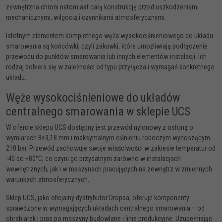
zewnętrzna chroni natomiast całą konstrukcję przed uszkodzeniami
mechanicznymi, wilgocią i czynnikami atmosferycznymi.
Istotnym elementem kompletnego
węża wysokociśnieniowego do układu
smarowania
są końcówki, czyli zakuwki, które umożliwiają podłączenie
przewodu do punktów smarowania lub innych elementów instalacji. Ich
rodzaj dobiera się w zależności od typu przyłącza i wymagań konkretnego
układu.
Węże wysokociśnieniowe do układów
centralnego smarowania w sklepie UCS
W ofercie sklepu UCS dostępny jest
przewód nylonowy z osłoną
o
wymiarach 8×3,18 mm i maksymalnym ciśnieniu roboczym wynoszącym
210 bar. Przewód zachowuje swoje właściwości w zakresie temperatur od
-40 do +80°C, co czyni go przydatnym zarówno w instalacjach
wewnętrznych, jak i w maszynach pracujących na zewnątrz w zmiennych
warunkach atmosferycznych.
Sklep UCS, jako oficjalny dystrybutor Dropsa, oferuje komponenty
sprawdzone w wymagających
układach centralnego smarowania
– od
obrabiarek i pras po maszyny budowlane i linie produkcyjne. Uzupełniając