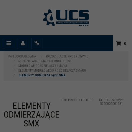
|
0
Menu
Panel
Info
KATEGORIA GŁÓWNA
/
ROZDZIELACZE PROGRESYWNE
/
ROZDZIELACZE SMARU JEDNOLINIOWE
/
MODUŁOWE ROZDZIELACZE SMARU
/
ELEMENTY MODUŁOWEGO ROZDZIELACZA SMARU
/
ELEMENTY ODMIERZAJĄCE SMX
KOD PRODUKTU
:
0103
KOD KRESKOWY
:
ELEMENTY
5900000001531
ODMIERZAJĄCE
SMX