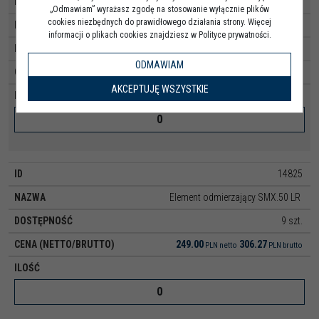
14824
„Odmawiam” wyrażasz zgodę na stosowanie wyłącznie plików
cookies niezbędnych do prawidłowego działania strony. Więcej
Element odmierzający SMX.40 LR
informacji o plikach cookies znajdziesz w Polityce prywatności.
20 szt.
ODMAWIAM
248.00
305.04
PLN
netto
PLN
brutto
AKCEPTUJĘ WSZYSTKIE
14825
Element odmierzający SMX.50 LR
9 szt.
249.00
306.27
PLN
netto
PLN
brutto