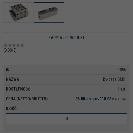
ZAPYTAJ O PRODUKT
(
0.00
/
5
)
14806
By-pass SMX
1 szt.
96.00
118.08
PLN
netto
PLN
brutto