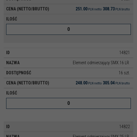
251.00
308.73
PLN
netto
PLN
brutto
14821
Element odmierzający SMX.16 LR
16 szt.
248.00
305.04
PLN
netto
PLN
brutto
14822
Element odmierzający SMX.25 LR