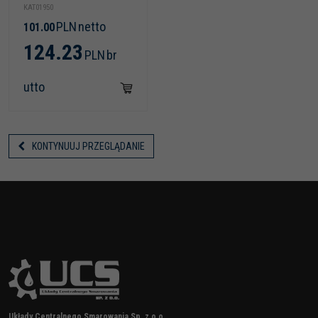
KAT01950
PLN
netto
101.00
124.23
PLN
br
utto
KONTYNUUJ PRZEGLĄDANIE
Układy Centralnego Smarowania Sp. z o.o.