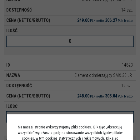
14 szt.
249.00
306.27
PLN
netto
PLN
brutto
14823
Element odmierzający SMX.35 LR
12 szt.
248.00
305.04
PLN
netto
PLN
brutto
Na naszej stronie wykorzystujemy pliki cookies. Klikając „Akceptuję
wszystkie” wyrażasz zgodę na stosowanie wszystkich typów plików
cookies, w tym cookies statystycznych i reklamowych. Klikając