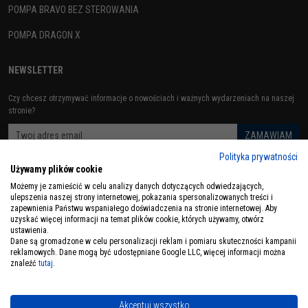
POMPA BRAVO BEZ STEROWANIA
POMPA DRAGON X
NEWSLETTER
Czy chcesz otrzymywać informacje o nowościach i ważnych wydarzeniach na naszej
stronie?
Polityka prywatności
Używamy plików cookie
ZOBACZ RÓWNIEŻ
Możemy je zamieścić w celu analizy danych dotyczących odwiedzających,
ulepszenia naszej strony internetowej, pokazania spersonalizowanych treści i
zapewnienia Państwu wspaniałego doświadczenia na stronie internetowej. Aby
uzyskać więcej informacji na temat plików cookie, których używamy, otwórz
ustawienia.
Dane są gromadzone w celu personalizacji reklam i pomiaru skuteczności kampanii
reklamowych. Dane mogą być udostępniane Google LLC, więcej informacji można
znaleźć
tutaj
.
Copyrights by Układy Centralnego Smarowania, 2019 - 2021. All rigjts reserved.
InfoSerwis
-
oprogramowanie sklepu internetowego
Akceptuj wszystko