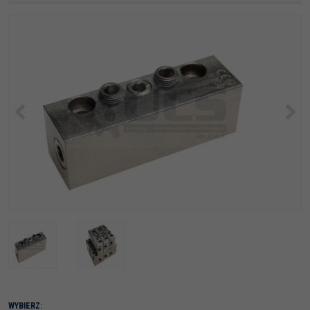
<
>
WYBIERZ: