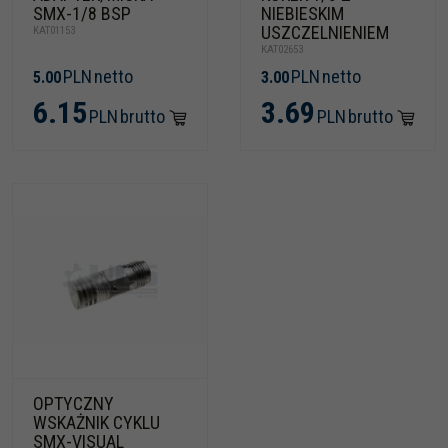
SMX-1/8 BSP
NIEBIESKIM
USZCZELNIENIEM
KAT01153
KAT02653
PLN
netto
PLN
netto
5.00
3.00
6.15
3.69
PLN
brutto
PLN
brutto
OPTYCZNY
WSKAŻNIK CYKLU
SMX-VISUAL