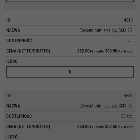
14810
Element odmierzający SMX.25
0 szt.
252.00
309.96
PLN
netto
PLN
brutto
14811
Element odmierzający SMX.35
26 szt.
250.00
307.50
PLN
netto
PLN
brutto