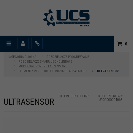
|
0
Menu
Panel
Info
KATEGORIA GŁÓWNA
/
ROZDZIELACZE PROGRESYWNE
/
ROZDZIELACZE SMARU JEDNOLINIOWE
/
MODUŁOWE ROZDZIELACZE SMARU
/
ELEMENTY MODUŁOWEGO ROZDZIELACZA SMARU
/
ULTRASENSOR
KOD PRODUKTU
:
0096
KOD KRESKOWY
:
ULTRASENSOR
5900000004068