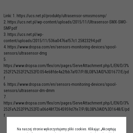
Linki: 1. https://ucs.net.pl/produkty/ultrasensor-smxsmosmp/
2. https://ucs.net.pl/wp-content/uploads/2015/11/Ultrasensor-SMX-SMO-
SMP.pdf
3. https://ucs.net.pl/wp-
content/uploads/2015/11/536a0476af57c1.25823294.pdf
4. https://www.dropsa.com/en/sensors-monitoring-devices/spool-
sensors/ultrasensor-dmg
5.
https://www.dropsa.com/flex/cm/pages/ServeAttachment.php/L/EN/D/3%
252F2%252F2%252FD.054e68fde4a2fbb7af07/P/BLOB%3AID%3D1677/E/pd
f
6. https://www.dropsa.com/en/sensors-monitoring-devices/spool-
sensors/ultrasensor-dm-dmm
7.
https://www.dropsa.com/flex/cm/pages/ServeAttachment.php/L/EN/D/3%
252Fa%252F9%252FD.a06d48f72645959d7fe7/P/BLOB%3AID%3D1648/E/pd
f
Na naszej stronie wykorzystujemy pliki cookies. Klikając „Akceptuję