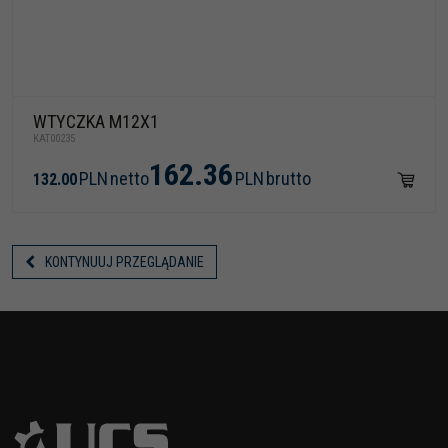
WTYCZKA M12X1
KAT00235
162.36
PLN
netto
PLN
brutto
132.00
KONTYNUUJ PRZEGLĄDANIE