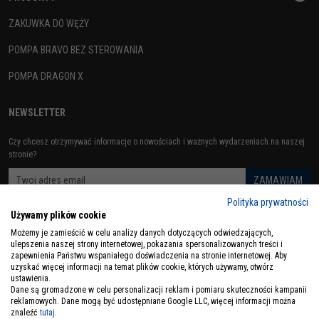
ZAKUWKA DO WĘŻY
POMPA BRAVO BEZ STEROWANIA
POMPA DRAGON X
NEWSLETTER
Czy chcesz otrzymywać informacje o nowościach i ważnych wydarzeniach na naszej
stronie?
Polityka prywatności
Używamy plików cookie
ZOBACZ RÓWNIEŻ
Możemy je zamieścić w celu analizy danych dotyczących odwiedzających,
ulepszenia naszej strony internetowej, pokazania spersonalizowanych treści i
zapewnienia Państwu wspaniałego doświadczenia na stronie internetowej. Aby
uzyskać więcej informacji na temat plików cookie, których używamy, otwórz
ustawienia.
Dane są gromadzone w celu personalizacji reklam i pomiaru skuteczności kampanii
reklamowych. Dane mogą być udostępniane Google LLC, więcej informacji można
znaleźć
tutaj
.