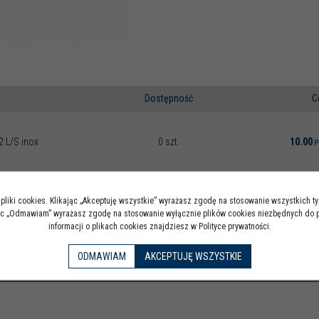
Dostępność
C
12 L/S inox
0 szt.
10.00
P
pliki cookies. Klikając „Akceptuję wszystkie” wyrażasz zgodę na stosowanie wszystkich t
jąc „Odmawiam” wyrażasz zgodę na stosowanie wyłącznie plików cookies niezbędnych do p
informacji o plikach cookies znajdziesz w Polityce prywatności.
ODMAWIAM
AKCEPTUJĘ WSZYSTKIE