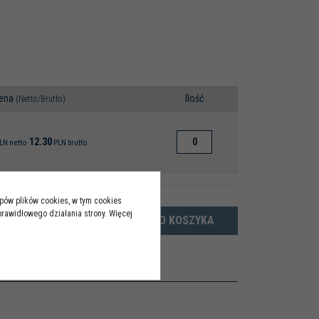
ena
Ilość
(Netto/Brutto)
12.30
LN
netto
PLN
brutto
ypów plików cookies, w tym cookies
rawidłowego działania strony. Więcej
DO KOSZYKA