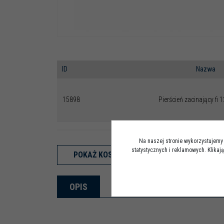
ID
Nazwa
15898
Pierścień zacinający fi 
Na naszej stronie wykorzystujemy 
statystycznych i reklamowych. Klika
POKAŻ KOSZYK
OPIS