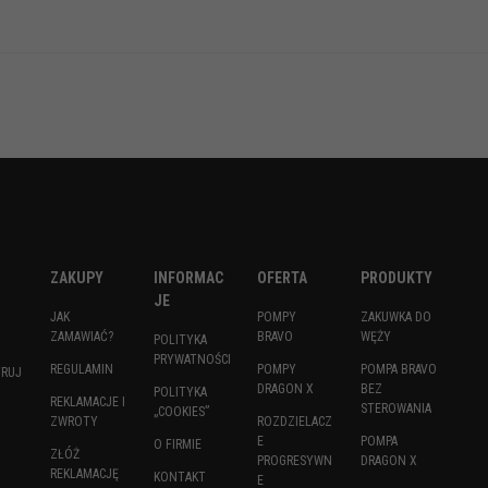
ZAKUPY
INFORMAC
OFERTA
PRODUKTY
JE
JAK
POMPY
ZAKUWKA DO
ZAMAWIAĆ?
BRAVO
WĘŻY
POLITYKA
PRYWATNOŚCI
REGULAMIN
POMPY
POMPA BRAVO
TRUJ
DRAGON X
BEZ
POLITYKA
REKLAMACJE I
STEROWANIA
„COOKIES”
ZWROTY
ROZDZIELACZ
E
POMPA
O FIRMIE
ZŁÓŻ
PROGRESYWN
DRAGON X
REKLAMACJĘ
KONTAKT
E