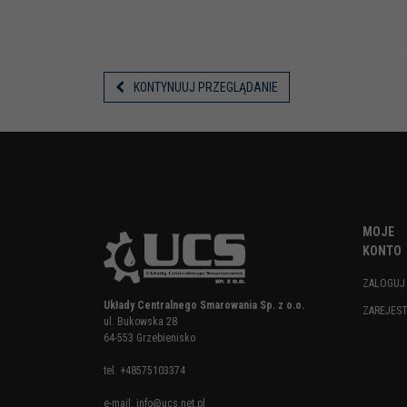
KONTYNUUJ PRZEGLĄDANIE
MOJE
KONTO
ZALOGUJ
Układy Centralnego Smarowania Sp. z o.o.
ZAREJES
ul. Bukowska 28
64-553 Grzebienisko
tel.
+48575103374
e-mail:
info@ucs.net.pl