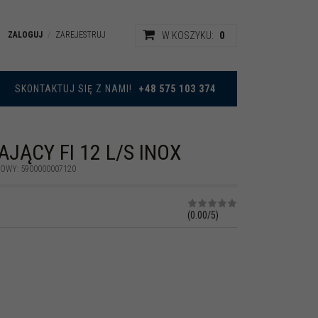
0
ZALOGUJ
ZAREJESTRUJ
W KOSZYKU:
|
SKONTAKTUJ SIĘ Z NAMI!
+48 575 103 374
AJĄCY FI 12 L/S INOX
KOWY
:
5900000007120
(
0.00
/
5
)