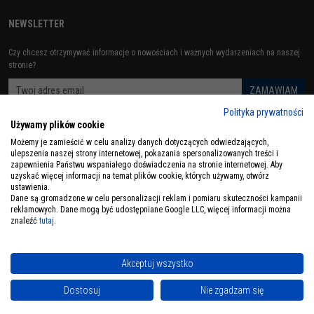
NEWSLETTER
Czy chcesz otrzymywać informacje o nowościach i ważnych wydarzeniach na naszej
stronie?
Polityka prywatności
Używamy plików cookie
ZOBACZ RÓWNIEŻ
Możemy je zamieścić w celu analizy danych dotyczących odwiedzających,
ulepszenia naszej strony internetowej, pokazania spersonalizowanych treści i
zapewnienia Państwu wspaniałego doświadczenia na stronie internetowej. Aby
uzyskać więcej informacji na temat plików cookie, których używamy, otwórz
ustawienia.
Dane są gromadzone w celu personalizacji reklam i pomiaru skuteczności kampanii
reklamowych. Dane mogą być udostępniane Google LLC, więcej informacji można
znaleźć
tutaj
.
Copyrights by Układy Centralnego Smarowania, 2019 - 2021. All rigjts reserved.
InfoSerwis
-
oprogramowanie sklepu internetowego
Akceptuj wszystko
Dostosuj
Nie zgadzam się