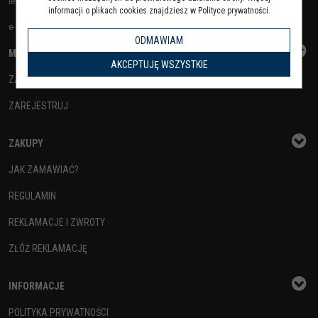
tel.
+48575103374
informacji o plikach cookies znajdziesz w Polityce prywatności.
e-mail:
info@ucs.net.pl
ODMAWIAM
MOJE KONTO
AKCEPTUJĘ WSZYSTKIE
ZALOGUJ
ZAREJESTRUJ
ZAKUPY
JAK ZAMAWIAĆ?
REGULAMIN
REKLAMACJE I ZWROTY
ZŁÓŻ REKLAMACJĘ
INFORMACJE
POLITYKA PRYWATNOŚCI