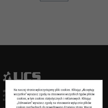
Na naszej stronie wykorzystujemy pliki cookies. Klikając „Akceptuję
Układy Centralnego Smarowania Sp. z o.o.
wszystkie” wyrażasz zgodę na stosowanie wszystkich typów plików
ul. Bukowska 28
cookies, w tym cookies statystycznych i reklamowych. Klikając
64-553 Grzebienisko
„Odmawiam” wyrażasz zgodę na stosowanie wyłącznie plików
cookies niezbędnych do prawidłowego działania strony. Więcej