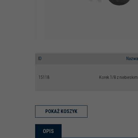
ID
Nazw
15118
Korek 1/8 z niebieski
POKAŻ KOSZYK
OPIS