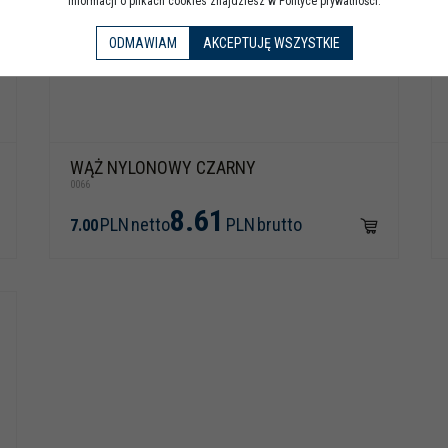
informacji o plikach cookies znajdziesz w Polityce prywatności.
ODMAWIAM
AKCEPTUJĘ WSZYSTKIE
WĄŻ NYLONOWY CZARNY
0066
8.61
PLN
netto
PLN
brutto
7.00