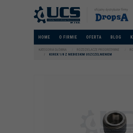
HOME
O FIRMIE
OFERTA
BLOG
KATEGORIA GŁÓWNA
/
ROZDZIELACZE PROGRESYWNE
/
RO
/
KOREK 1/8 Z NIEBIESKIM USZCZELNIENIEM