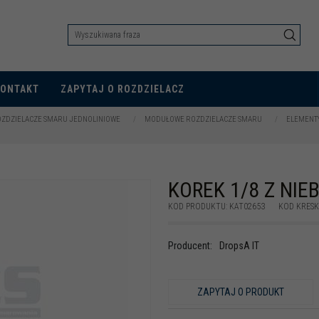
KONTAKT
ZAPYTAJ O ROZDZIELACZ
ZDZIELACZE SMARU JEDNOLINIOWE
/
MODUŁOWE ROZDZIELACZE SMARU
/
ELEMENT
KOREK 1/8 Z NIE
KOD PRODUKTU
:
KAT02653
KOD KRES
Producent
:
DropsA IT
ZAPYTAJ O PRODUKT