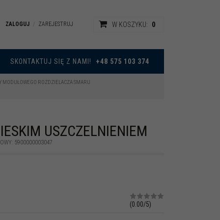
0
ZALOGUJ
ZAREJESTRUJ
W KOSZYKU:
|
SKONTAKTUJ SIĘ Z NAMI!
+48 575 103 374
Y MODUŁOWEGO ROZDZIELACZA SMARU
BIESKIM USZCZELNIENIEM
KOWY
:
5900000003047
(
0.00
/
5
)