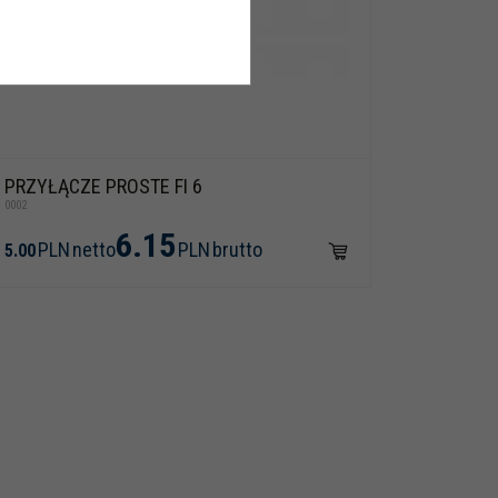
PRZYŁĄCZE PROSTE FI 6
0002
6.15
PLN
netto
PLN
brutto
5.00