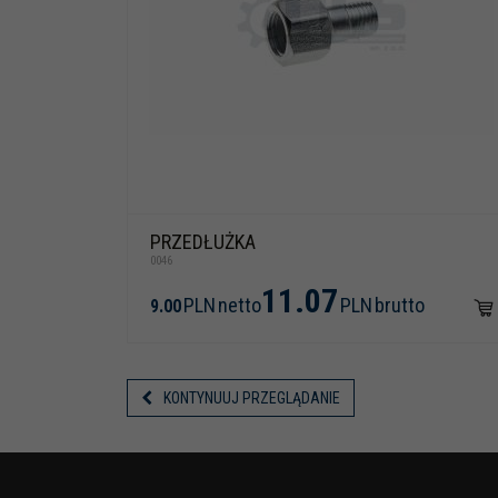
PRZEDŁUŻKA
0046
11.07
PLN
netto
PLN
brutto
9.00
KONTYNUUJ PRZEGLĄDANIE