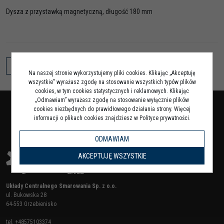
Dysza z przystawką magnetyczną, długość 180 mm
KONTYNUUJ PRZEGLĄDANIE
Na naszej stronie wykorzystujemy pliki cookies. Klikając „Akceptuję
wszystkie” wyrażasz zgodę na stosowanie wszystkich typów plików
cookies, w tym cookies statystycznych i reklamowych. Klikając
„Odmawiam” wyrażasz zgodę na stosowanie wyłącznie plików
cookies niezbędnych do prawidłowego działania strony. Więcej
informacji o plikach cookies znajdziesz w Polityce prywatności.
ODMAWIAM
AKCEPTUJĘ WSZYSTKIE
Układy Centralnego Smarowania Sp. z o.o.
ul. Bukowska 28
64-553 Grzebienisko
tel.
+48575103374