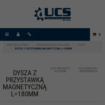
|
0
Menu
Panel
Info
KATEGORIA GŁÓWNA
/
WYTWORNICE MGŁY OLEJOWEJ
/
DYSZE
/
DYSZA Z PRZYSTAWKĄ MAGNETYCZNĄ L=180MM
KOD PRODUKTU
:
KOD KRESKOWY
:
DYSZA Z
KAT02466
5900000003016
PRZYSTAWKĄ
MAGNETYCZNĄ
L=180MM