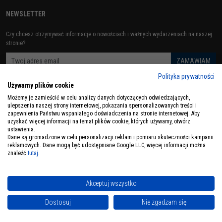
NEWSLETTER
Czy chcesz otrzymywać informacje o nowościach i ważnych wydarzeniach na naszej
stronie?
Polityka prywatności
Używamy plików cookie
ZOBACZ RÓWNIEŻ
Możemy je zamieścić w celu analizy danych dotyczących odwiedzających,
ulepszenia naszej strony internetowej, pokazania spersonalizowanych treści i
zapewnienia Państwu wspaniałego doświadczenia na stronie internetowej. Aby
uzyskać więcej informacji na temat plików cookie, których używamy, otwórz
ustawienia.
Dane są gromadzone w celu personalizacji reklam i pomiaru skuteczności kampanii
reklamowych. Dane mogą być udostępniane Google LLC, więcej informacji można
znaleźć
tutaj
.
Copyrights by Układy Centralnego Smarowania, 2019 - 2021. All rigjts reserved.
InfoSerwis
-
oprogramowanie sklepu internetowego
Akceptuj wszystko
Dostosuj
Nie zgadzam się